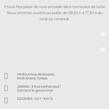
Il nous fera plaisir de vous accueillir dans nos locaux de tunis.
Nous sommes ouverts au public de 08:30 h à 17:30 h du
lundi au vendredi.
INFORMATIONS
INSCRIVE À NEWSLETTER
CONTACT

MNIHLA Rue de Bizerte,
km8 Ariana, Tunisie

ARIANA : 9 Rue belhsin jrad /
Dérriere le governorat

EZZAHRA : GP 1 - Km 13