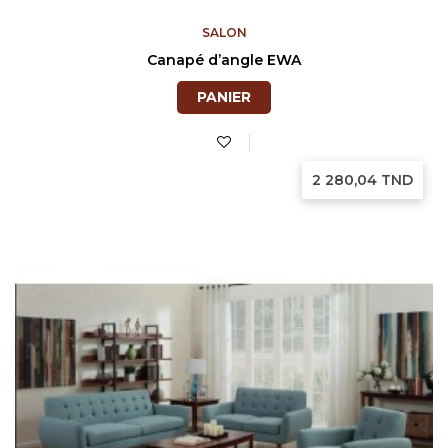
SALON
Canapé d’angle EWA
PANIER
Prix
2 280,04 TND