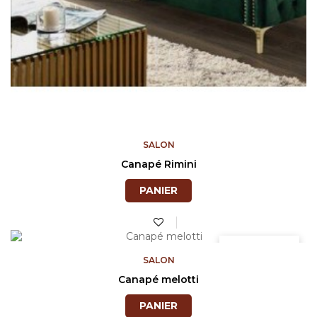
SALON
Canapé Rimini
PANIER
Prix
1 200,71 TND
SALON
Canapé melotti
PANIER