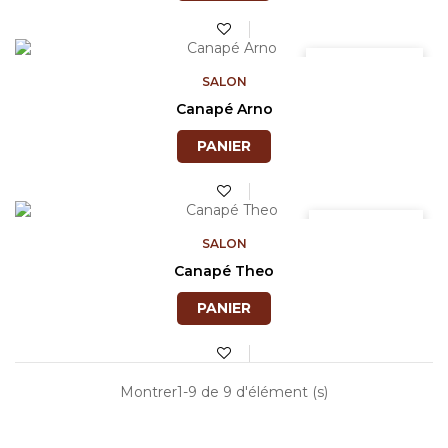
Prix
1 680,28 TND
SALON
Canapé Arno
PANIER
Prix
1 600,55 TND
SALON
Canapé Theo
PANIER
Montrer1-9 de 9 d'élément (s)