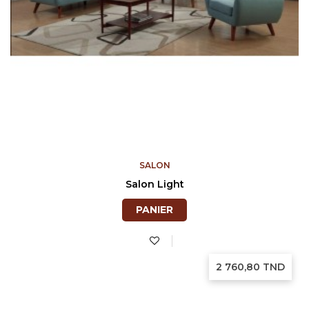
SALON
Salon Light
PANIER
Prix
2 760,80 TND