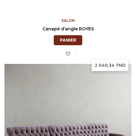
SALON
Canapé d’angle ROYES
PANIER
Prix
2 040,34 TND