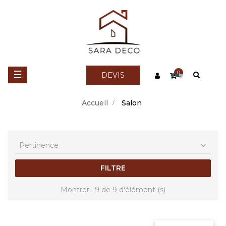
Basculer
☰
0
DEVIS
la
Accueil
Salon
navigation
Pertinence

FILTRE
Montrer1-9 de 9 d'élément (s)