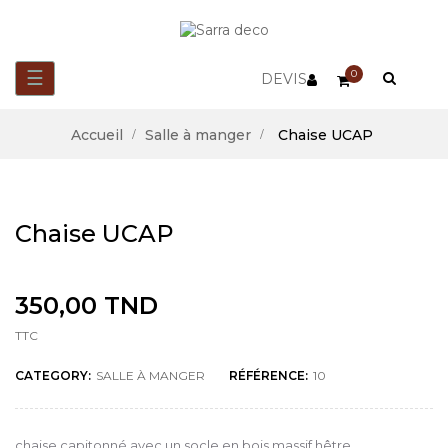
Basculer
☰
0
DEVIS
la
Accueil
Salle à manger
Chaise UCAP
navigation
Chaise UCAP
350,00 TND
TTC
CATEGORY:
SALLE À MANGER
RÉFÉRENCE:
10
chaise capitonné avec un socle en bois massif hêtre