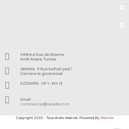
INFORMATIONS
INSCRIVE À NEWSLETTER
CONTACT

MNIHLA Rue de Bizerte,
km8 Ariana, Tunisie

ARIANA : 9 Rue belhsin jrad /
Dérriere le governorat

EZZAHRA : GP 1 - Km 13

Email :
commercial@saradeco.tn
Copyright 2020 - Tous droits réservés. Powered By
Devmix