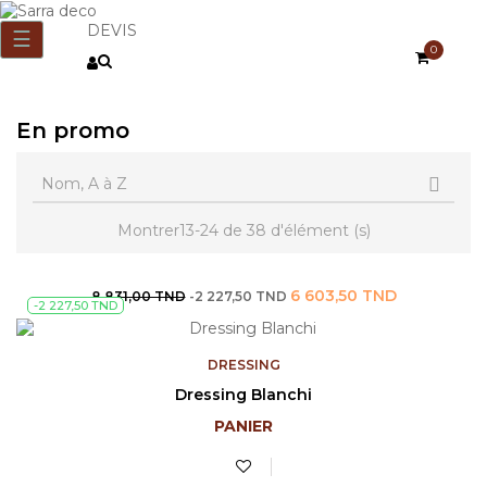
DEVIS
Basculer
☰
0
la
navigation
En promo
Nom, A à Z

Montrer13-24 de 38 d'élément (s)
Prix
Prix
6 603,50 TND
8 831,00 TND
-2 227,50 TND
-2 227,50 TND
de
base
DRESSING
Dressing Blanchi
PANIER