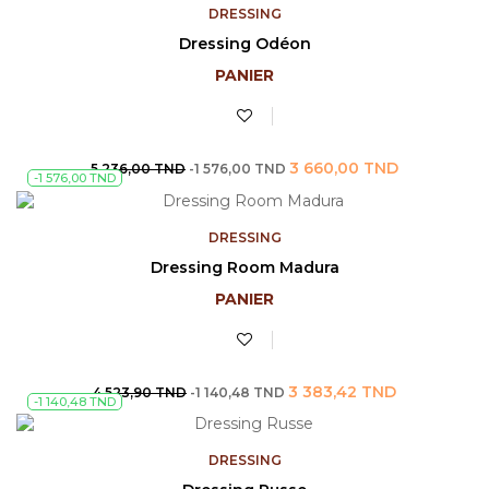
DRESSING
Dressing Odéon
PANIER
Prix
Prix
3 660,00 TND
5 236,00 TND
-1 576,00 TND
-1 576,00 TND
de
base
DRESSING
Dressing Room Madura
PANIER
Prix
Prix
3 383,42 TND
4 523,90 TND
-1 140,48 TND
-1 140,48 TND
de
base
DRESSING