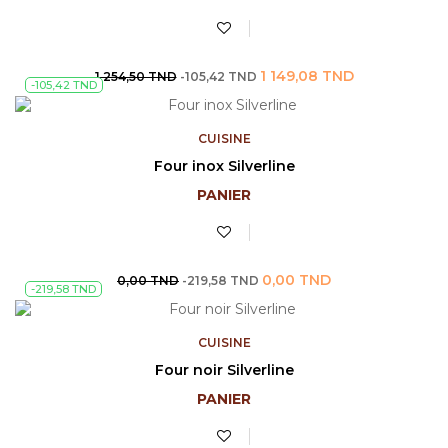
Prix
Prix
1 149,08 TND
1 254,50 TND
-105,42 TND
-105,42 TND
de
base
CUISINE
Four inox Silverline
PANIER
Prix
Prix
0,00 TND
0,00 TND
-219,58 TND
-219,58 TND
de
base
CUISINE
Four noir Silverline
PANIER