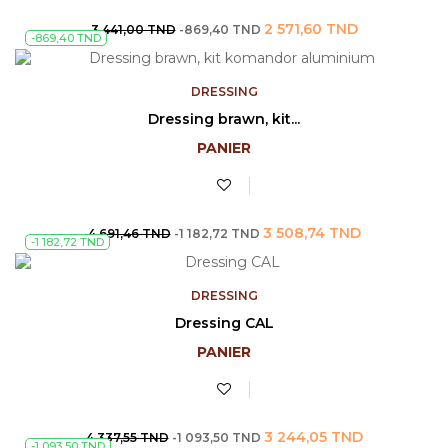
Prix
Prix
2 571,60 TND
3 441,00 TND
-869,40 TND
-869,40 TND
de
base
DRESSING
Dressing brawn, kit...
PANIER
Prix
Prix
3 508,74 TND
4 691,46 TND
-1 182,72 TND
-1 182,72 TND
de
base
DRESSING
Dressing CAL
PANIER
Prix
Prix
3 244,05 TND
4 337,55 TND
-1 093,50 TND
-1 093,50 TND