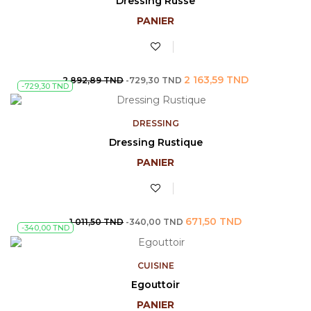
Dressing Russe
PANIER
Prix
Prix
2 163,59 TND
2 892,89 TND
-729,30 TND
-729,30 TND
de
base
DRESSING
Dressing Rustique
PANIER
Prix
Prix
671,50 TND
1 011,50 TND
-340,00 TND
-340,00 TND
de
base
CUISINE
Egouttoir
PANIER