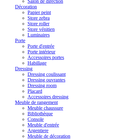
Salon de direction
Décoration
Papier peint
Store zebra
Store roller
Store vénitien
Luminaires
Porte
Porte d'entrée
Porte intérieur
Accessoires portes
Habillage
Dressing
Dressing coulissant
Dressing ouvrantes
Dressing room
Placard
Accessoires dressing
Meuble de rangement
Meuble chaussure
Bibliothèque
Console
Meuble d'entrée
Argentiere
Meuble de décoration