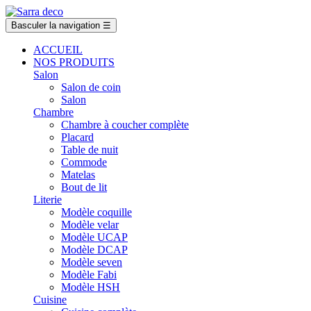
Basculer la navigation
☰
ACCUEIL
NOS PRODUITS
Salon
Salon de coin
Salon
Chambre
Chambre à coucher complète
Placard
Table de nuit
Commode
Matelas
Bout de lit
Literie
Modèle coquille
Modèle velar
Modèle UCAP
Modèle DCAP
Modèle seven
Modèle Fabi
Modèle HSH
Cuisine