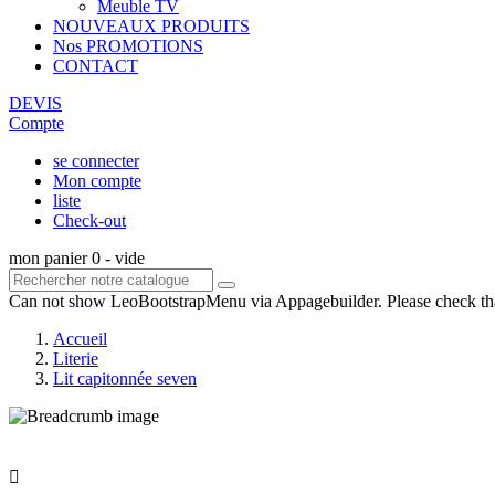
Meuble TV
NOUVEAUX PRODUITS
Nos PROMOTIONS
CONTACT
DEVIS
Compte
se connecter
Mon compte
liste
Check-out
mon panier
0
- vide
Can not show LeoBootstrapMenu via Appagebuilder. Please check th
Accueil
Literie
Lit capitonnée seven
