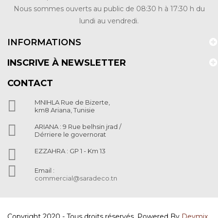
Nous sommes ouverts au public de 08:30 h à 17:30 h du
lundi au vendredi.
INFORMATIONS
INSCRIVE À NEWSLETTER
CONTACT

MNIHLA Rue de Bizerte,
km8 Ariana, Tunisie

ARIANA : 9 Rue belhsin jrad /
Dérriere le governorat

EZZAHRA : GP 1 - Km 13

Email :
commercial@saradeco.tn
Copyright 2020 - Tous droits réservés. Powered By
Devmix