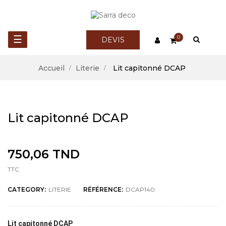
Basculer
☰
0
DEVIS
la
Accueil
Literie
Lit capitonné DCAP
navigation
Lit capitonné DCAP
750,06 TND
TTC
CATEGORY:
LITERIE
RÉFÉRENCE:
DCAP140
Lit capitonné DCAP