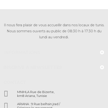
Il nous fera plaisir de vous accueillir dans nos locaux de tunis.
Nous sommes ouverts au public de 08:30 h à 17:30 h du
lundi au vendredi.
INFORMATIONS
INSCRIVE À NEWSLETTER
CONTACT

MNIHLA Rue de Bizerte,
km8 Ariana, Tunisie

ARIANA : 9 Rue belhsin jrad /
Dérriere le governorat