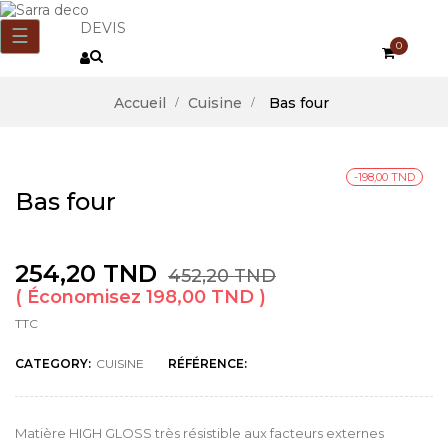
DEVIS
Basculer
☰
0
la
navigation
Accueil
Cuisine
Bas four
-198,00 TND
Bas four
254,20 TND
452,20 TND
Économisez 198,00 TND
TTC
CATEGORY:
CUISINE
RÉFÉRENCE:
Matière HIGH GLOSS très résistible aux facteurs externes