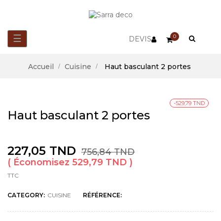
Basculer
☰
0
DEVIS
la
Accueil
Cuisine
Haut basculant 2 portes
navigation
-529,79 TND
Haut basculant 2 portes
227,05 TND
756,84 TND
Économisez 529,79 TND
TTC
CATEGORY:
CUISINE
RÉFÉRENCE: