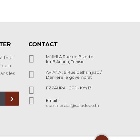
TTER
CONTACT

MNIHLA Rue de Bizerte,
à tout
km8 Ariana, Tunisie
 cela

ARIANA : 9 Rue belhsin jrad /
ans les
Dérriere le governorat

EZZAHRA : GP 1 - Km 13

Email :
commercial@saradeco.tn