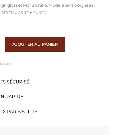
igh gloss et Mdf Stratifié, Modèle sans poignées ,
0 cm * H 90 cm* P 45 cm)
AJOUTER AU PANIER
UHAITS
TS SÉCURISÉ
ON RAPIDE
TS PAR FACILITÉ