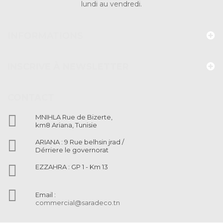
lundi au vendredi.
INFORMATIONS
INSCRIVE À NEWSLETTER
CONTACT

MNIHLA Rue de Bizerte,
km8 Ariana, Tunisie

ARIANA : 9 Rue belhsin jrad /
Dérriere le governorat

EZZAHRA : GP 1 - Km 13

Email :
commercial@saradeco.tn